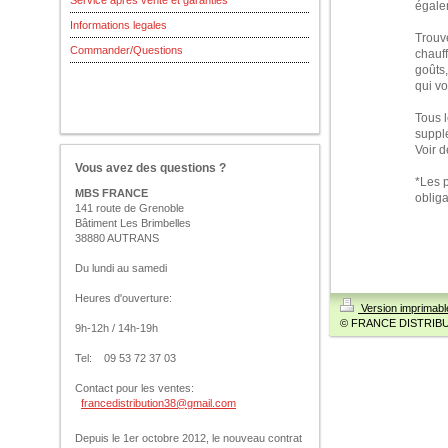
Service apres vente et garanties
égalem
Informations legales
Trouve
Commander/Questions
chauff
goûts,
qui vo
Tous l
suppl
Voir 
Vous avez des questions ?
*Les p
MBS FRANCE
obliga
141 route de Grenoble
Bâtiment Les Brimbelles
38880 AUTRANS
Du lundi au samedi
Heures d'ouverture:
Version imprimab
© FRANCE DISTRIB
9h-12h / 14h-19h
Tel: 09 53 72 37 03
Contact pour les ventes:
francedistribution38@gmail.com
Depuis le 1er octobre 2012, le nouveau contrat