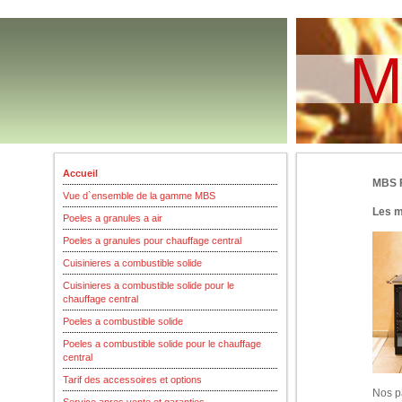
M
Accueil
MBS F
Vue d`ensemble de la gamme MBS
Les m
Poeles a granules a air
Poeles a granules pour chauffage central
Cuisinieres a combustible solide
Cuisinieres a combustible solide pour le
chauffage central
Poeles a combustible solide
Poeles a combustible solide pour le chauffage
central
Tarif des accessoires et options
Nos pa